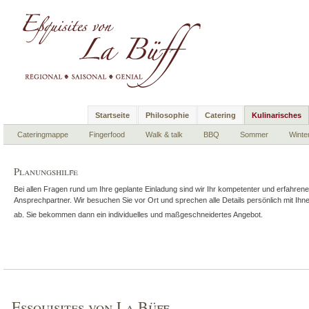
Startseite
Philosophie
Catering
Kulinarisches
Cateringmappe
Fingerfood
Walk & talk
BBQ
Sommer
Winte
Planungshilfe
Bei allen Fragen rund um Ihre geplante Einladung sind wir Ihr kompetenter und erfahrene
Ansprechpartner. Wir besuchen Sie vor Ort und sprechen alle Details persönlich mit Ihn
ab. Sie bekommen dann ein individuelles und maßgeschneidertes Angebot.
Essquisites von La Büff